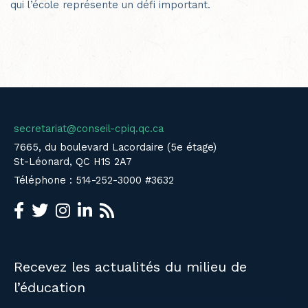
qui l’école représente un défi important.
secretariat@conseil-cpiq.qc.ca
7665, du boulevard Lacordaire (5e étage)
St-Léonard, QC H1S 2A7
Téléphone : 514-252-3000 #3632
Recevez les actualités du milieu de
l’éducation