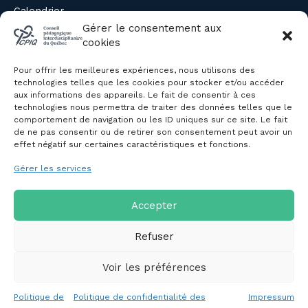
Calendrier
Évènements du CPIQ
Gérer le consentement aux
cookies
PUBLICATIONS
Pour offrir les meilleures expériences, nous utilisons des
Revue
technologies telles que les cookies pour stocker et/ou accéder
aux informations des appareils. Le fait de consentir à ces
Avis et mémoires
technologies nous permettra de traiter des données telles que le
Autres publications
comportement de navigation ou les ID uniques sur ce site. Le fait
de ne pas consentir ou de retirer son consentement peut avoir un
effet négatif sur certaines caractéristiques et fonctions.
NOUS JOINDRE
Gérer les services
Politique de confidentialité des
renseignements personnels
Politique de cookies (CA)
Accepter
Refuser
Voir les préférences
Copyright © 2026 Conseil pédagogique interdisciplinaire du
Politique de
Politique de confidentialité des
Impressum