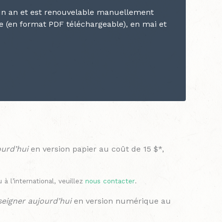
un an et est renouvelable manuellement
e (en format PDF téléchargeable)
, en mai et
urd’hui
en version papier au coût de 15 $*,
à l’international, veuillez
nous contacter
.
eigner aujourd’hui
en version numérique au