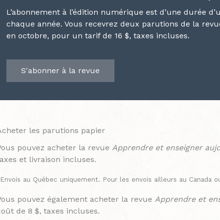
L’abonnement à l’édition numérique est d’une durée d’
chaque année. Vous recevrez deux parutions de la revu
en octobre, pour un tarif de
16 $, taxes incluses.
S'abonner à la revue
Acheter les parutions papier
Vous pouvez acheter la revue
Apprendre et enseigner aujo
taxes et livraison incluses.
Envois au Québec uniquement. Pour les envois ailleurs au Canada ou 
Vous pouvez également acheter la revue
Apprendre et ens
coût de 8 $, taxes incluses.