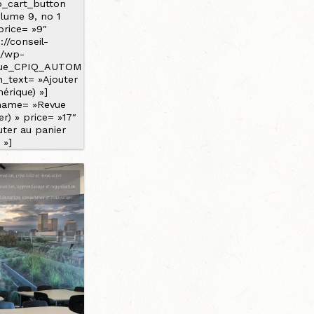
p_cart_button
lume 9, no 1
price= »9″
://conseil-
a/wp-
vue_CPIQ_AUTOM
n_text= »Ajouter
érique) »]
name= »Revue
r) » price= »17″
uter au panier
 »]