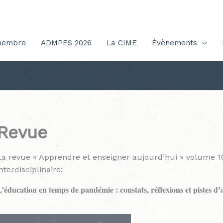
membre
ADMPES 2026
La CIME
Évènements
Revue
La revue « Apprendre et enseigner aujourd’hui » volume 1
nterdisciplinaire:
L’éducation en temps
de pandémie :
constats, réflexions
et pistes d’