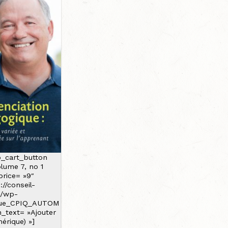
p_cart_button
lume 7, no 1
price= »9″
://conseil-
a/wp-
vue_CPIQ_AUTOM
n_text= »Ajouter
érique) »]