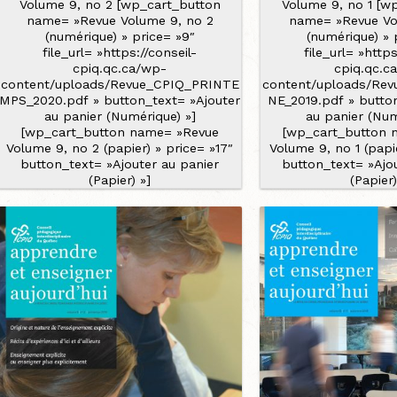
Volume 9, no 2 [wp_cart_button
Volume 9, no 1 [w
name= »Revue Volume 9, no 2
name= »Revue Vo
(numérique) » price= »9″
(numérique) » 
file_url= »https://conseil-
file_url= »https
cpiq.qc.ca/wp-
cpiq.qc.c
content/uploads/Revue_CPIQ_PRINTE
content/uploads/Re
MPS_2020.pdf » button_text= »Ajouter
NE_2019.pdf » butto
au panier (Numérique) »]
au panier (Num
[wp_cart_button name= »Revue
[wp_cart_button 
Volume 9, no 2 (papier) » price= »17″
Volume 9, no 1 (papie
button_text= »Ajouter au panier
button_text= »Ajo
(Papier) »]
(Papier)