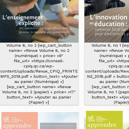
Volume 8, no 2 [wp_cart_button
Volume 8, no 1 [w
name= »Revue Volume 8, no 2
name= »Revue Vo
(numérique) » price= »9″
(numérique) » 
file_url= »https://conseil-
file_url= »https
cpiq.qc.ca/wp-
cpiq.qc.c
content/uploads/Revue_CPIQ_PRINTE
content/uploads/Re
MPS_2019.pdf » button_text= »Ajouter
NE_2018.pdf » butto
au panier (Numérique) »]
au panier (Num
[wp_cart_button name= »Revue
[wp_cart_button 
Volume 8, no 2 (papier) » price= »17″
Volume 8, no 1 (papie
button_text= »Ajouter au panier
button_text= »Ajo
(Papier) »]
(Papier)