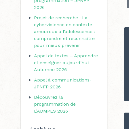
programmation – JPNFP
r
r
2026
i
c
Projet de recherche : La
e
h
cyberviolence en contexte
s
amoureux à l’adolescence :
e
comprendre et reconnaître
r
pour mieux prévenir
Appel de textes – Apprendre
:
et enseigner aujourd’hui –
Automne 2026
Appel à communications-
JPNFP 2026
Découvrez la
programmation de
L’ADMPES 2026