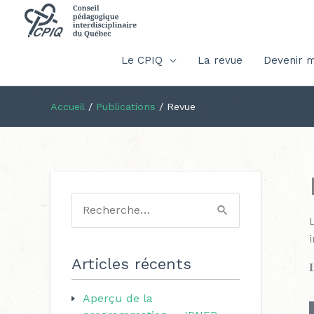
Le CPIQ
La revue
Devenir 
Accueil
/
Publications
/
Revue
C
a
R
t
e
i
é
c
Articles récents
g
h
o
Aperçu de la
e