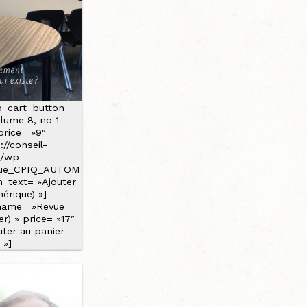
p_cart_button
lume 8, no 1
price= »9″
://conseil-
a/wp-
vue_CPIQ_AUTOM
n_text= »Ajouter
érique) »]
name= »Revue
r) » price= »17″
uter au panier
 »]