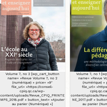
Volume 7, no 2 [wp_cart_button
Volume 7, no 1 [w
name= »Revue Volume 7, no 2
name= »Revue Vo
(numérique) » price= »9″
(numérique) » 
file_url= »https://conseil-
file_url= »https
cpiq.qc.ca/wp-
cpiq.qc.c
content/uploads/Revue_CPIQ_PRINTE
content/uploads/Re
MPS_2018.pdf » button_text= »Ajouter
NE_2017.pdf » butto
au panier (Numérique) »]
au panier (Num