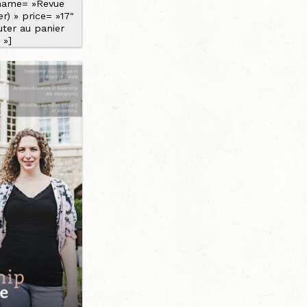
name= »Revue
r) » price= »17″
uter au panier
 »]