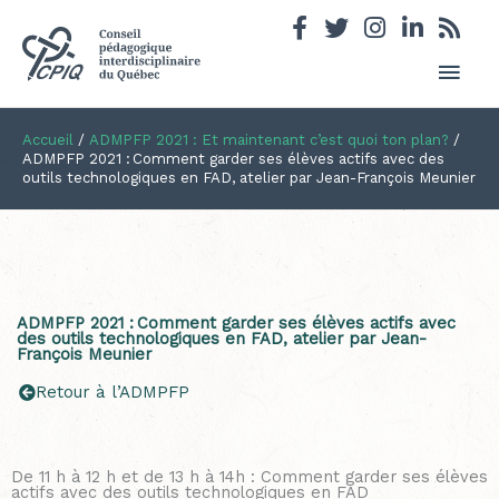
Men
princ
Accueil
/
ADMPFP 2021 : Et maintenant c’est quoi ton plan?
/
ADMPFP 2021 : Comment garder ses élèves actifs avec des
outils technologiques en FAD, atelier par Jean-François Meunier
ADMPFP 2021 : Comment garder ses élèves actifs avec
des outils technologiques en FAD, atelier par Jean-
François Meunier
Retour à l’ADMPFP
De 11 h à 12 h et de 13 h à 14h : Comment garder ses élèves
actifs avec des outils technologiques en FAD