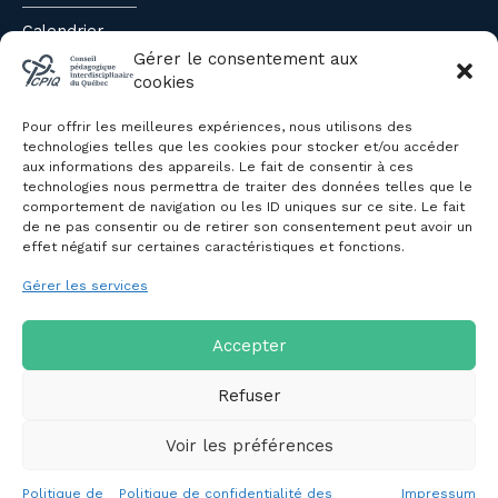
Calendrier
Gérer le consentement aux
Évènements du CPIQ
cookies
PUBLICATIONS
Pour offrir les meilleures expériences, nous utilisons des
Revue
technologies telles que les cookies pour stocker et/ou accéder
aux informations des appareils. Le fait de consentir à ces
Avis et mémoires
technologies nous permettra de traiter des données telles que le
Autres publications
comportement de navigation ou les ID uniques sur ce site. Le fait
de ne pas consentir ou de retirer son consentement peut avoir un
effet négatif sur certaines caractéristiques et fonctions.
NOUS JOINDRE
Gérer les services
Politique de confidentialité des
renseignements personnels
Politique de cookies (CA)
Accepter
Refuser
Voir les préférences
Copyright © 2026 Conseil pédagogique interdisciplinaire du
Politique de
Politique de confidentialité des
Impressum