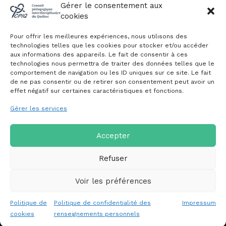
Évènements du CPIQ
Gérer le consentement aux
cookies
PUBLICATIONS
Pour offrir les meilleures expériences, nous utilisons des
Revue
technologies telles que les cookies pour stocker et/ou accéder
aux informations des appareils. Le fait de consentir à ces
Avis et mémoires
technologies nous permettra de traiter des données telles que le
Autres publications
comportement de navigation ou les ID uniques sur ce site. Le fait
de ne pas consentir ou de retirer son consentement peut avoir un
effet négatif sur certaines caractéristiques et fonctions.
NOUS JOINDRE
Gérer les services
Politique de confidentialité des
renseignements personnels
Politique de cookies (CA)
Accepter
Refuser
Voir les préférences
Copyright © 2026 Conseil pédagogique interdisciplinaire du
Politique de
Politique de confidentialité des
Impressum
Québec
cookies
renseignements personnels