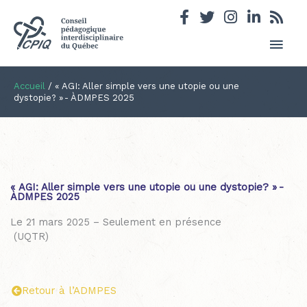
Men
princ
Accueil
/
« AGI: Aller simple vers une utopie ou une
dystopie? » - ÀDMPES 2025
« AGI: Aller simple vers une utopie ou une dystopie? » -
ÀDMPES 2025
Le 21 mars 2025 – Seulement en présence
(UQTR)
Retour à l’ADMPES