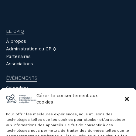
LE CPIQ
À propos
Administration du CPIQ
Partenaires
Associations
ÉVÈNEMENTS
Calendrier
Évènements du CPIQ
Gérer le consentement aux
cookies
PUBLICATIONS
Pour offrir les meilleures expériences, nous utilisons des
Revue
technologies telles que les cookies pour stocker et/ou accéder
aux informations des appareils. Le fait de consentir à ces
Avis et mémoires
technologies nous permettra de traiter des données telles que le
Autres publications