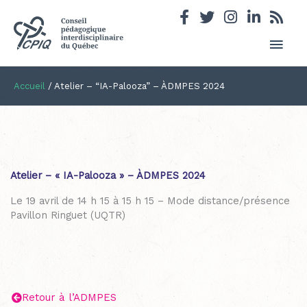
Men
princ
Accueil
/
Atelier – “IA-Palooza” – ÀDMPES 2024
Atelier – « IA-Palooza » – ÀDMPES 2024
Le 19 avril de 14 h 15 à 15 h 15 – Mode distance/présence
Pavillon Ringuet (UQTR)
Retour à l’ADMPES