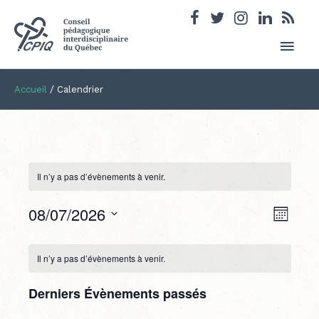
Men
princ
Accueil
/
Calendrier
Il n’y a pas d’évènements à venir.
08/07/2026
Navigatio
Navigat
Mois
par
de
Sélectionnez
consultat
vues
Calendrier
une
Évènem
de
Il n’y a pas d’évènements à venir.
date.
Évènements
Derniers Évènements passés