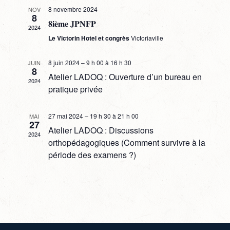
8 novembre 2024
NOV
8
𝟖𝐢𝐞̀𝐦𝐞 𝐉𝐏𝐍𝐅𝐏
2024
Le Victorin Hotel et congrès
Victoriaville
8 juin 2024 – 9 h 00
à
16 h 30
JUIN
8
Atelier LADOQ : Ouverture d’un bureau en
2024
pratique privée
27 mai 2024 – 19 h 30
à
21 h 00
MAI
27
Atelier LADOQ : Discussions
2024
orthopédagogiques (Comment survivre à la
période des examens ?)