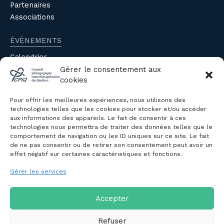
Partenaires
Associations
ÉVÈNEMENTS
Calendrier
Évènements du CPIQ
Gérer le consentement aux
cookies
PUBLICATIONS
Pour offrir les meilleures expériences, nous utilisons des
Revue
technologies telles que les cookies pour stocker et/ou accéder
aux informations des appareils. Le fait de consentir à ces
Avis et mémoires
technologies nous permettra de traiter des données telles que le
Autres publications
comportement de navigation ou les ID uniques sur ce site. Le fait
de ne pas consentir ou de retirer son consentement peut avoir un
effet négatif sur certaines caractéristiques et fonctions.
NOUS JOINDRE
Gérer les services
Politique de confidentialité des
renseignements personnels
Politique de cookies (CA)
Accepter
Refuser