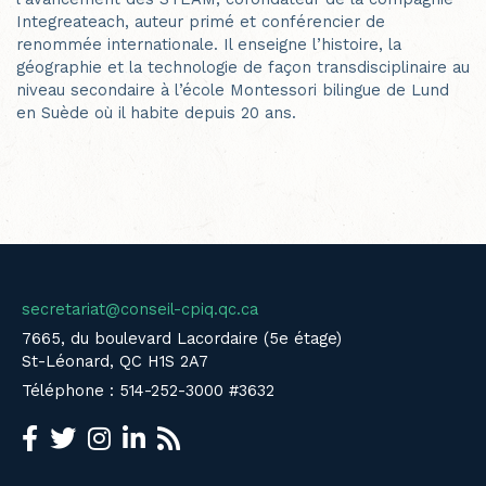
Integreateach, auteur primé et conférencier de
renommée internationale. Il enseigne l’histoire, la
géographie et la technologie de façon transdisciplinaire au
niveau secondaire à l’école Montessori bilingue de Lund
en Suède où il habite depuis 20 ans.
secretariat@conseil-cpiq.qc.ca
7665, du boulevard Lacordaire (5e étage)
St-Léonard, QC H1S 2A7
Téléphone : 514-252-3000 #3632