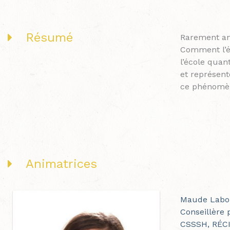
Résumé
Rarement ano
Comment l’éc
l’école quan
et représent
ce phénomè
Animatrices
Maude Labo
Conseillère
CSSSH, RÉCI