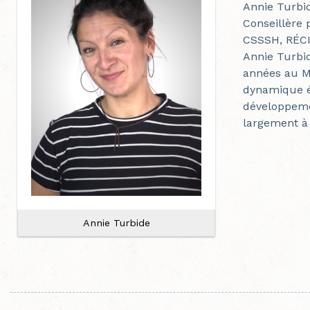
Annie Turbi
Conseillère
CSSSH, RÉCI
Annie Turbi
années au ME
dynamique é
développemen
largement à 
Annie Turbide