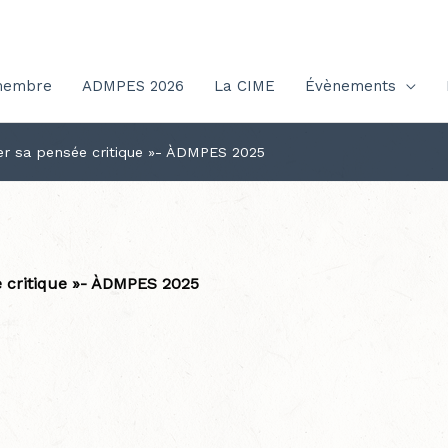
membre
ADMPES 2026
La CIME
Évènements
pper sa pensée critique »- ÀDMPES 2025
ée critique »- ÀDMPES 2025