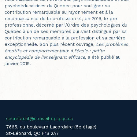
psychoéducatrices du Québec pour souligner sa
contribution remarquable au rayonnement et à la
reconnaissance de la profession et, en 2016, le prix
professionnel décerné par l’Ordre des psychologues du
Québec à un de ses membres qui s’est distingué par sa
contribution remarquable à la profession et sa carrière
exceptionnelle. Son plus récent ouvrage,
Les problèmes
émotifs et comportementaux à l’école : petite
encyclopédie de l’enseignant efficace
, a été publié au
janvier 2019.
secretariat@conseil-cpiq.qc.ca
7665, du boulevard Lacordaire (5e étage)
St-Léonard, QC H1S 2A7