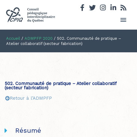
Men
princ
Accueil
/
ADMPFP 2020
/
502. Communauté de pratique –
Atelier collaboratif (secteur fabrication)
502. Communauté de pratique – Atelier collaboratif
(secteur fabrication)
Retour à l’ADMPFP
Résumé