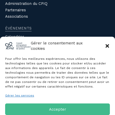
Administration du CPIQ
Partenaires
Associations
ÉVÈNEMENTS
Calendrier
Évènements du CPIQ
Gérer le consentement aux
cookies
PUBLICATIONS
Pour offrir les meilleures expériences, nous utilisons des
Revue
technologies telles que les cookies pour stocker et/ou accéder
aux informations des appareils. Le fait de consentir à ces
Avis et mémoires
technologies nous permettra de traiter des données telles que le
Autres publications
comportement de navigation ou les ID uniques sur ce site. Le fait
de ne pas consentir ou de retirer son consentement peut avoir un
effet négatif sur certaines caractéristiques et fonctions.
NOUS JOINDRE
Gérer les services
Politique de confidentialité des
renseignements personnels
Politique de cookies (CA)
Accepter