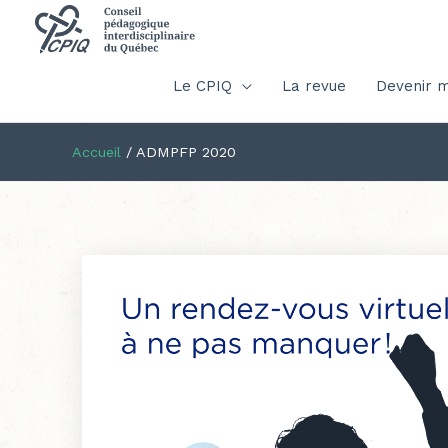
Le CPIQ
La revue
Devenir 
Accueil
/
ADMPFP 2020