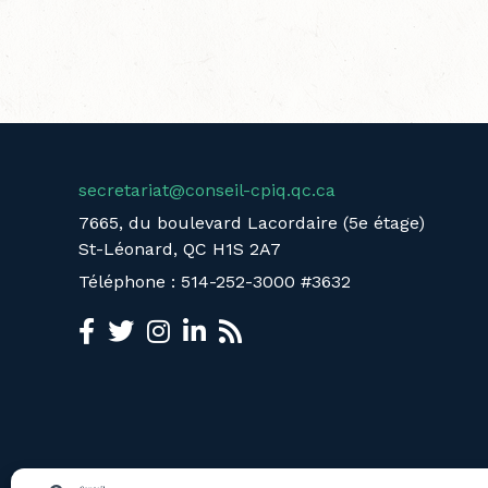
secretariat@conseil-cpiq.qc.ca
7665, du boulevard Lacordaire (5e étage)
St-Léonard, QC H1S 2A7
Téléphone : 514-252-3000 #3632