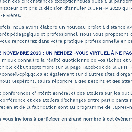
aison des circonstances exceptionnelles dues à la pandémi
nisateur ont pris la décision d’annuler la JPNFP 2020 qui 
-Rivières.
efois, nous avons élaboré un nouveau projet à distance 
térêt pédagogique et professionnel. Nous vous proposons d
vous rencontrez dans votre pratique professionnelle en ces
13 NOVEMBRE 2020 : UN RENDEZ -VOUS VIRTUEL À NE PA
 mieux connaitre la réalité quotidienne de vos tâches et v
onible début septembre sur la page Facebook de la JPNFP,
conseil-cpiq.qc.ca et également sur d’autres sites d’or
 nous l’espérons, saura répondre à des besoins et des atte
 conférences d’intérêt général et des ateliers sur les out
conférence et des ateliers d’échanges entre participants 
tretien et de la fabrication sont au programme de l’après-m
 vous invitons à participer en grand nombre à cet évène