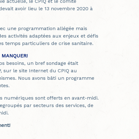
e actuelle, le CPIQ et le comité
devait avoir lieu le 13 novembre 2020 à
avec une programmation allégée mais
es activités adaptées aux enjeux et défis
 temps particuliers de crise sanitaire.
S MANQUER!
os besoins, un bref sondage était
 sur le site Internet du CPIQ au
ganismes. Nous avons bâti un programme
ntes.
ils numériques sont offerts en avant-midi.
regroupés par secteurs des services, de
idi.
ment!