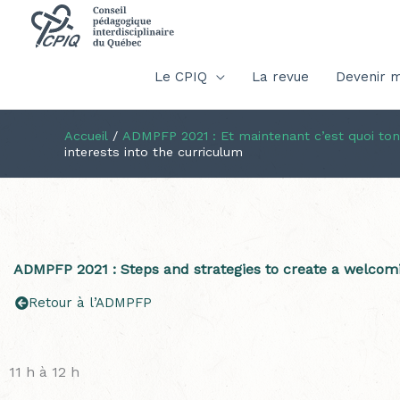
Le CPIQ
La revue
Devenir 
Accueil
/
ADMPFP 2021 : Et maintenant c’est quoi to
interests into the curriculum
ADMPFP 2021 : Steps and strategies to create a welcom
Retour à l’ADMPFP
11 h à 12 h