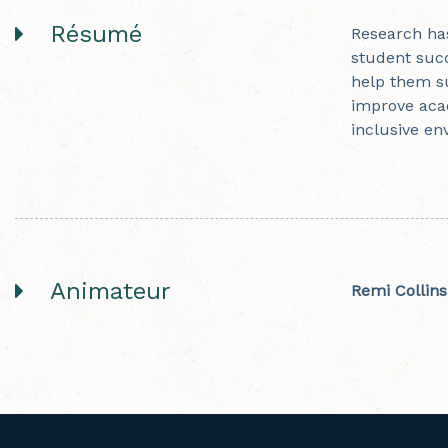
Résumé
Research has
student succ
help them su
improve aca
inclusive en
Animateur
Remi Collins