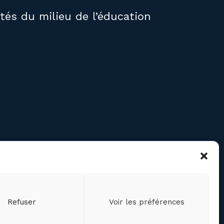
ités du milieu de l’éducation
RE
confidentialité des
ts personnels
cookies (CA)
Refuser
Voir les préférences