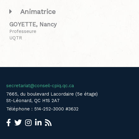
Animatrice
GOYETTE, Nancy
Professeure
UQTR
secretariat@conseil-cpiq.qc.ca
7665, du boulevard Lacordaire (5e étage)
St-Léonard, QC H1S 2A7
Téléphone : 514-252-3000 #3632