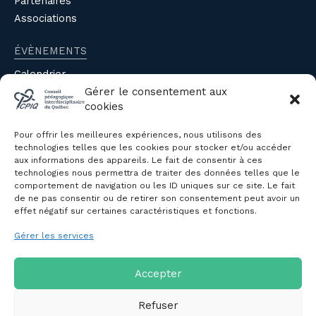
Partenaires
Associations
ÉVÈNEMENTS
Calendrier
Évènements du CPIQ
Gérer le consentement aux
cookies
PUBLICATIONS
Pour offrir les meilleures expériences, nous utilisons des
Revue
technologies telles que les cookies pour stocker et/ou accéder
aux informations des appareils. Le fait de consentir à ces
Avis et mémoires
technologies nous permettra de traiter des données telles que le
Autres publications
comportement de navigation ou les ID uniques sur ce site. Le fait
de ne pas consentir ou de retirer son consentement peut avoir un
effet négatif sur certaines caractéristiques et fonctions.
NOUS JOINDRE
Gérer les services
Politique de confidentialité des
renseignements personnels
Politique de cookies (CA)
Accepter
Refuser