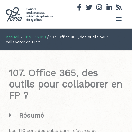
Men
princ
Accueil
/
JPNFP 2018
/
107. Office 365, des outils pour
collaborer en FP ?
107. Office 365, des
outils pour collaborer en
FP ?
Résumé
Les TIC sont des outils parmi d’autres qui