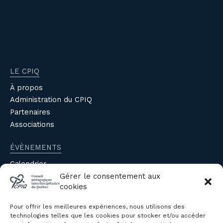
LE CPIQ
À propos
Administration du CPIQ
Partenaires
Associations
ÉVÈNEMENTS
Calendrier
Évènements du CPIQ
Gérer le consentement aux
cookies
PUBLICATIONS
Pour offrir les meilleures expériences, nous utilisons des
Revue
technologies telles que les cookies pour stocker et/ou accéder