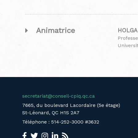
Animatrice
HOLGAD
Profess
Universi
secretariat@conseil-cpiq.qc.ca
7665, du boulevard Lacordaire (5e étage)
St-Léonard, QC H1S 2A7
Téléphone : 514-252-3000 #3632