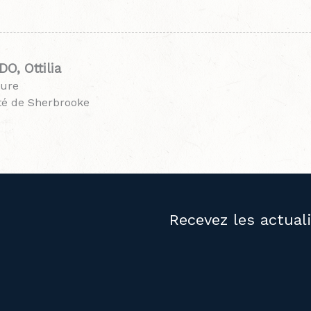
O, Ottilia
eure
té de Sherbrooke
Recevez les actual