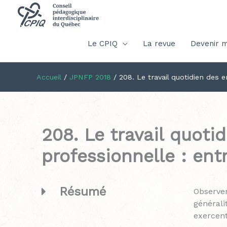
Le CPIQ
La revue
Devenir 
Accueil
/
JPNFP 2018
/
208. Le travail quotidien des 
208. Le travail quoti
professionnelle : ent
Résumé
Observer
générali
exercent