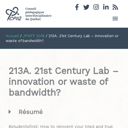
Men
princ
Accueil
/
JPNFP 2018
/
213A. 21st Century Lab – innovation or
waste of bandwidth?
213A. 21st Century Lab –
innovation or waste of
bandwidth?
Résumé
#studentsfirst: How to reinvent your tried and true