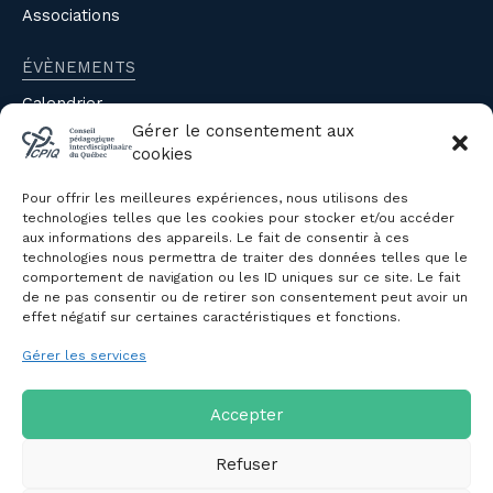
Associations
ÉVÈNEMENTS
Calendrier
Évènements du CPIQ
Gérer le consentement aux
cookies
PUBLICATIONS
Pour offrir les meilleures expériences, nous utilisons des
Revue
technologies telles que les cookies pour stocker et/ou accéder
aux informations des appareils. Le fait de consentir à ces
Avis et mémoires
technologies nous permettra de traiter des données telles que le
Autres publications
comportement de navigation ou les ID uniques sur ce site. Le fait
de ne pas consentir ou de retirer son consentement peut avoir un
effet négatif sur certaines caractéristiques et fonctions.
NOUS JOINDRE
Gérer les services
Politique de confidentialité des
renseignements personnels
Politique de cookies (CA)
Accepter
Refuser