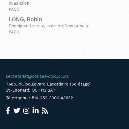
évaluation
PACC
LONG, Robin
Enseignante en cuisine professionnelle
PACC
secretariat@conseil-cpiq.qc.ca
7665, du boulevard Lacordaire (5e étage)
St-Léonard, QC H1S 2A7
Téléphone : 514-252-3000 #3632