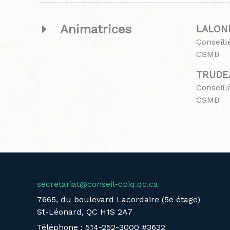
Animatrices
LALOND
Conseil
CSMB
TRUDEA
Conseil
CSMB
secretariat@conseil-cpiq.qc.ca
7665, du boulevard Lacordaire (5e étage)
St-Léonard, QC H1S 2A7
Téléphone : 514-252-3000 #3632