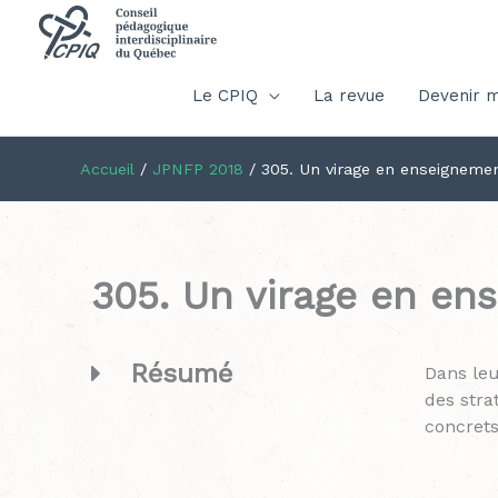
Le CPIQ
La revue
Devenir 
Accueil
/
JPNFP 2018
/
305. Un virage en enseignemen
305. Un virage en en
Résumé
Dans leu
des stra
concrets