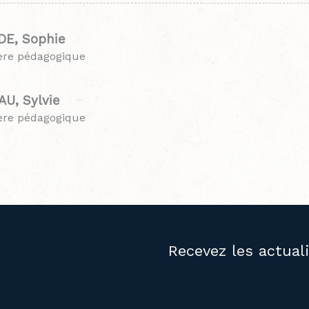
E, Sophie
lère pédagogique
U, Sylvie
lère pédagogique
Recevez les actual