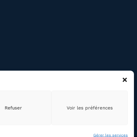
RE
confidentialité des
ts personnels
cookies (CA)
Refuser
Voir les préférences
Gérer les services