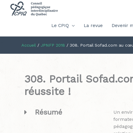
Le CPIQ
La revue
Devenir 
Accueil
/
JPNFP 2018
/
308. Portail Sofad.com au cœu
308. Portail Sofad.c
réussite !
Résumé
Un envi
formateu
pédagogi