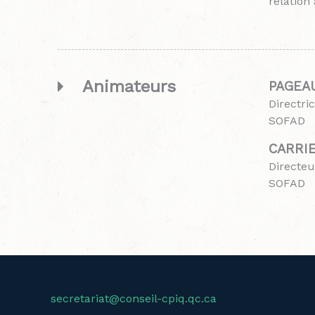
relation
Animateurs
PAGEAU
Directri
SOFAD
CARRIE
Directeu
SOFAD
secretariat@conseil-cpiq.qc.ca