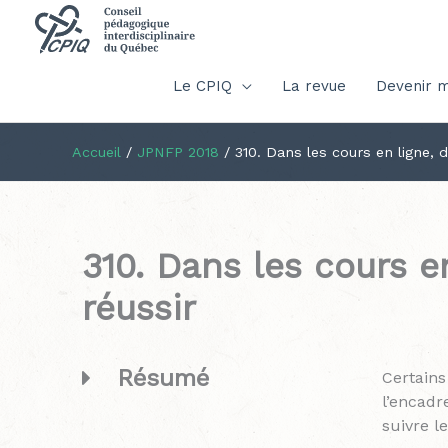
Le CPIQ
La revue
Devenir 
Accueil
/
JPNFP 2018
/
310. Dans les cours en ligne, 
310. Dans les cours e
réussir
Résumé
Certains
l’encadr
suivre l