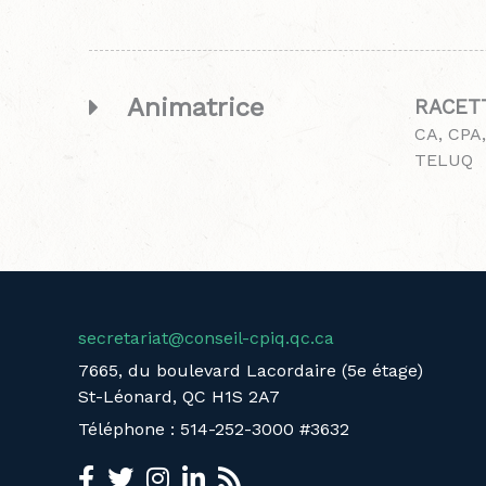
Animatrice
RACETT
CA, CPA,
TELUQ
secretariat@conseil-cpiq.qc.ca
7665, du boulevard Lacordaire (5e étage)
St-Léonard, QC H1S 2A7
Téléphone : 514-252-3000 #3632