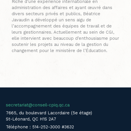
Riche d’une expérience internationale en
administration des affaires et ayant œuvré dans
divers secteurs privés et publics, Béatrice
Javaudin a développé un sens aigu de
l’accompagnement des équipes de travail et de
leurs gestionnaires. Actuellement au sein de CGI,
elle intervient avec beaucoup d’enthousiasme pour
soutenir les projets au niveau de la gestion du
changement pour le ministère de l’Éducation.
secretariat@conseil-cpiq.qc.ca
7665, du boulevard Lacordaire (5e étage)
St-Léonard, QC H1S 2A7
Téléphone : 514-252-3000 #3632