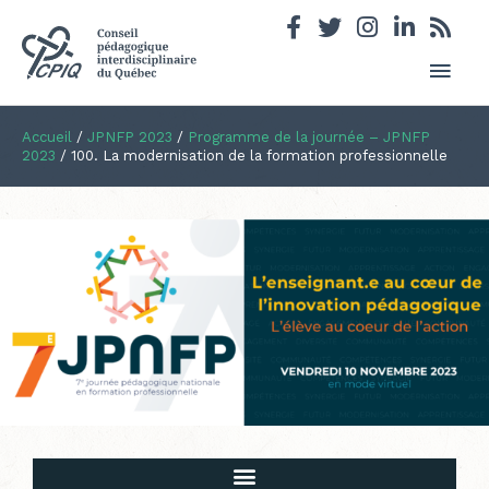
Men
princ
Accueil
/
JPNFP 2023
/
Programme de la journée – JPNFP
2023
/
100. La modernisation de la formation professionnelle