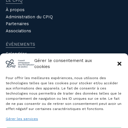
LE CPIQ
À propos
Administration du CPIQ
Partenaires
Associations
ÉVÈNEMENTS
Calendrier
Gérer le consentement aux
Évènements du CPIQ
cookies
PUBLICATIONS
Pour offrir les meilleures expériences, nous utilisons des
Revue
technologies telles que les cookies pour stocker et/ou accéder
aux informations des appareils. Le fait de consentir à ces
Avis et mémoires
technologies nous permettra de traiter des données telles que le
Autres publications
comportement de navigation ou les ID uniques sur ce site. Le fait
de ne pas consentir ou de retirer son consentement peut avoir un
effet négatif sur certaines caractéristiques et fonctions.
NOUS JOINDRE
Gérer les services
Politique de confidentialité des
renseignements personnels