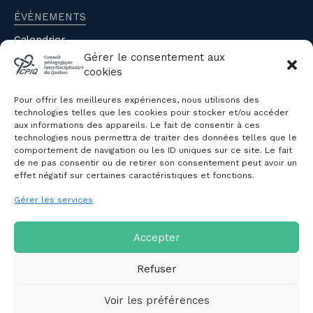
ÉVÈNEMENTS
Calendrier
Évènements du CPIQ
Gérer le consentement aux
cookies
PUBLICATIONS
Pour offrir les meilleures expériences, nous utilisons des
Revue
technologies telles que les cookies pour stocker et/ou accéder
aux informations des appareils. Le fait de consentir à ces
Avis et mémoires
technologies nous permettra de traiter des données telles que le
Autres publications
comportement de navigation ou les ID uniques sur ce site. Le fait
de ne pas consentir ou de retirer son consentement peut avoir un
effet négatif sur certaines caractéristiques et fonctions.
NOUS JOINDRE
Gérer les services
Politique de confidentialité des
renseignements personnels
Politique de cookies (CA)
Accepter
Refuser
Voir les préférences