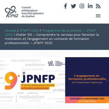
Men
princ
Accueil
/
JPNFP 2025
/
Programme de la journée – JPNFP
2025
/
Atelier 103 – Comprendre le cerveau pour favoriser la
motivation et l’engagement en contexte de formation
professionnelle – JPNFP 2025