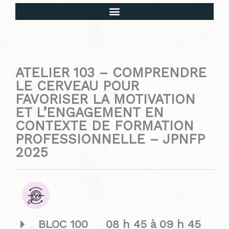
Mot de bienvenue et déroulement de l’évènement
ATELIER 103 – COMPRENDRE
LE CERVEAU POUR
FAVORISER LA MOTIVATION
ET L’ENGAGEMENT EN
CONTEXTE DE FORMATION
PROFESSIONNELLE – JPNFP
2025
BLOC 100 08 h 45 à 09 h 45