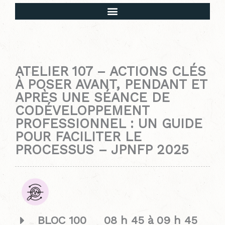
Mot de bienvenue et déroulement de l’évènement
ATELIER 107 – ACTIONS CLÉS
À POSER AVANT, PENDANT ET
APRÈS UNE SÉANCE DE
CODÉVELOPPEMENT
PROFESSIONNEL : UN GUIDE
POUR FACILITER LE
PROCESSUS – JPNFP 2025
BLOC 100 08 h 45 à 09 h 45