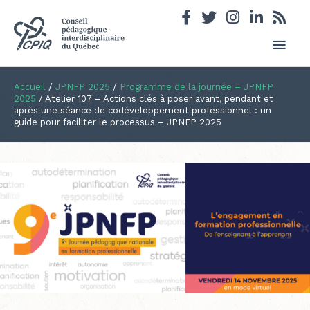
Men
princ
Accueil
/
JPNFP 2025
/
Programme de la journée – JPNFP
2025
/
Atelier 107 – Actions clés à poser avant, pendant et
après une séance de codéveloppement professionnel : un
guide pour faciliter le processus – JPNFP 2025