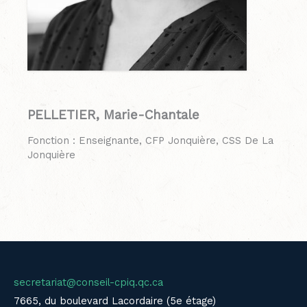
PELLETIER, Marie-Chantale
Fonction : Enseignante, CFP Jonquière, CSS De La
Jonquière
secretariat@conseil-cpiq.qc.ca
7665, du boulevard Lacordaire (5e étage)