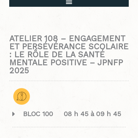
Mot de bienvenue et déroulement de l’évènement
ATELIER 108 – ENGAGEMENT
ET PERSÉVÉRANCE SCOLAIRE
: LE RÔLE DE LA SANTÉ
MENTALE POSITIVE – JPNFP
2025
BLOC 100 08 h 45 à 09 h 45