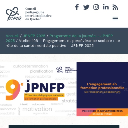
Men
princ
Accueil
/
JPNFP 2025
/
Programme de la journée – JPNFP
2025
/
Atelier 108 – Engagement et persévérance scolaire : Le
rôle de la santé mentale positive – JPNFP 2025