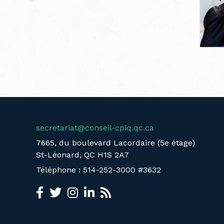
secretariat@conseil-cpiq.qc.ca
7665, du boulevard Lacordaire (5e étage)
St-Léonard, QC H1S 2A7
Téléphone : 514-252-3000 #3632