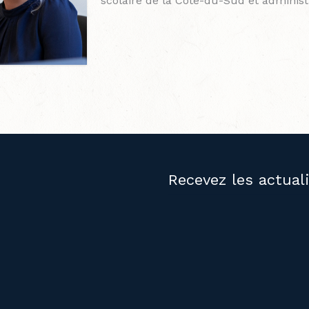
scolaire de la Côte-du-Sud
et administ
Recevez les actual