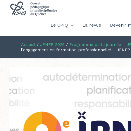
Le CPIQ
La revue
Devenir 
Accueil
/
JPNFP 2025
/
Programme de la journée – J
l’engagement en formation professionnelle! – JPNFP