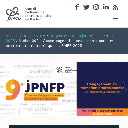
Men
princ
Accueil
/
JPNFP 2025
/
Programme de la journée – JPNFP
2025
/
Atelier 302 – Accompagner les enseignants dans un
environnement numérique – JPNFP 2025