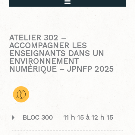
Mot de bienvenue et déroulement de l’évènement
ATELIER 302 –
ACCOMPAGNER LES
ENSEIGNANTS DANS UN
ENVIRONNEMENT
NUMÉRIQUE – JPNFP 2025
BLOC 300 11 h 15 à 12 h 15