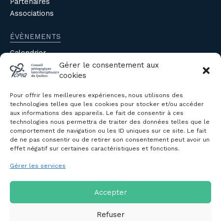
Partenaires
Associations
ÉVÈNEMENTS
Calendrier
Évènements du CPIQ
Gérer le consentement aux
cookies
PUBLICATIONS
Pour offrir les meilleures expériences, nous utilisons des
Revue
technologies telles que les cookies pour stocker et/ou accéder
aux informations des appareils. Le fait de consentir à ces
Avis et mémoires
technologies nous permettra de traiter des données telles que le
Autres publications
comportement de navigation ou les ID uniques sur ce site. Le fait
de ne pas consentir ou de retirer son consentement peut avoir un
effet négatif sur certaines caractéristiques et fonctions.
NOUS JOINDRE
Gérer les services
Politique de confidentialité des
renseignements personnels
Politique de cookies (CA)
Accepter
Refuser