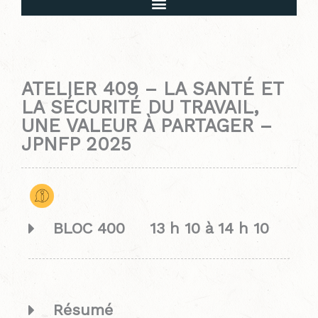
Mot de bienvenue et déroulement de l’évènement
ATELIER 409 – LA SANTÉ ET
LA SÉCURITÉ DU TRAVAIL,
UNE VALEUR À PARTAGER –
JPNFP 2025
BLOC 400 13 h 10 à 14 h 10
Résumé