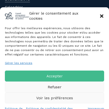
Calendrier
Évènements du CPIQ
Gérer le consentement aux
cookies
PUBLICATIONS
Pour offrir les meilleures expériences, nous utilisons des
Revue
technologies telles que les cookies pour stocker et/ou accéder
aux informations des appareils. Le fait de consentir à ces
Avis et mémoires
technologies nous permettra de traiter des données telles que le
Autres publications
comportement de navigation ou les ID uniques sur ce site. Le fait
de ne pas consentir ou de retirer son consentement peut avoir un
effet négatif sur certaines caractéristiques et fonctions.
NOUS JOINDRE
Gérer les services
Politique de confidentialité des
renseignements personnels
Politique de cookies (CA)
Accepter
Refuser
Voir les préférences
Copyright © 2026 Conseil pédagogique interdisciplinaire du
Politique de
Politique de confidentialité des
Impressum