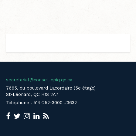
secretariat@conseil-cpiq.qc.ca
7665, du boulevard Lacordaire (5e étage)
St-Léonard, QC H1S 2A7
Téléphone : 514-252-3000 #3632