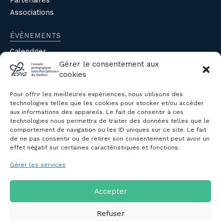
Partenaires
Associations
ÉVÈNEMENTS
Calendrier
Évènements du CPIQ
Gérer le consentement aux
cookies
PUBLICATIONS
Pour offrir les meilleures expériences, nous utilisons des
Revue
technologies telles que les cookies pour stocker et/ou accéder
aux informations des appareils. Le fait de consentir à ces
Avis et mémoires
technologies nous permettra de traiter des données telles que le
Autres publications
comportement de navigation ou les ID uniques sur ce site. Le fait
de ne pas consentir ou de retirer son consentement peut avoir un
effet négatif sur certaines caractéristiques et fonctions.
NOUS JOINDRE
Gérer les services
Politique de confidentialité des
renseignements personnels
Politique de cookies (CA)
Accepter
Refuser