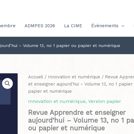
membre
ADMPES 2026
La CIME
Évènements
ourd’hui – Volume 13, no 1 papier ou papier et numérique
Plage
quantité
Accueil
/
Innovation et numérique
/ Revue Appre
de
de
et enseigner aujourd’hui – Volume 13, no 1 papier
prix :
Revue
papier et numérique
12.50$
Apprendre
Innovation et numérique
,
Version papier
à
et
21.50$
Revue Apprendre et enseigner
enseigner
aujourd’hui – Volume 13, no 1 pa
aujourd'hui
-
ou papier et numérique
Volume