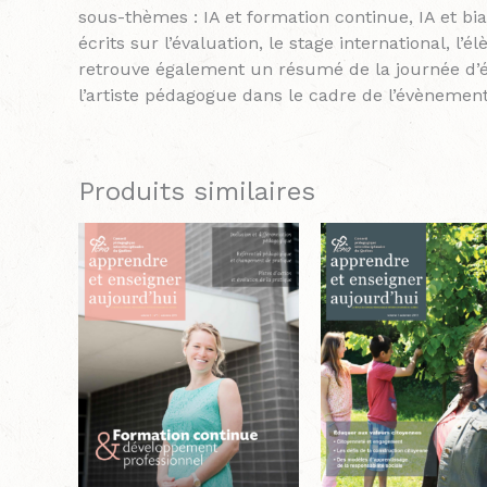
sous-thèmes : IA et formation continue, IA et bia
écrits sur l’évaluation, le stage international, l
retrouve également un résumé de la journée d’étu
l’artiste pédagogue dans le cadre de l’évèneme
Produits similaires
Plage
Plage
Ce
de
de
produit
prix :
prix :
a
12.50$
12.50
à
à
plusieurs
21.50$
21.50
variations.
Les
options
peuvent
être
choisies