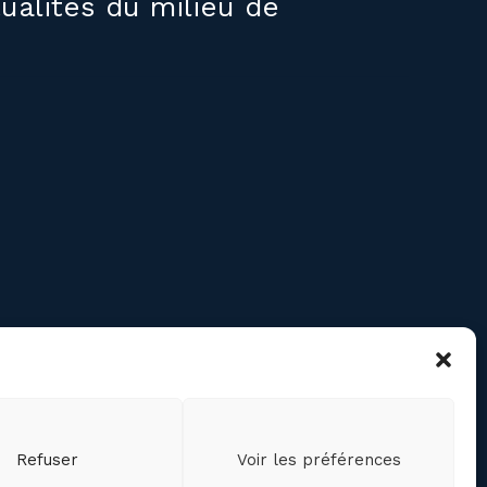
ualités du milieu de
RE
confidentialité des
ts personnels
cookies (CA)
Refuser
Voir les préférences