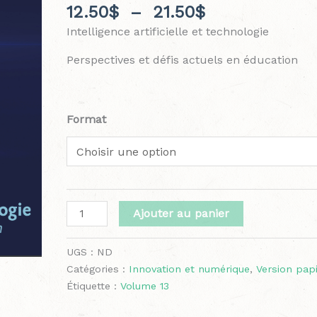
12.50
$
–
21.50
$
13,
Intelligence artificielle et technologie
no
1
Perspectives et défis actuels en éducation
papier
ou
papier
et
Format
numérique
Ajouter au panier
UGS :
ND
Catégories :
Innovation et numérique
,
Version pap
Étiquette :
Volume 13