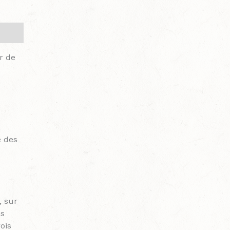
r de
e des
, sur
ns
ois