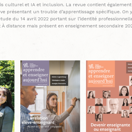
is culturel et IA et inclusion. La revue contient également
’élève présentant un trouble d’apprentissage spécifique. On 
de du 14 avril 2022 portant sur l’identité professionnell
nt À distance mais présent en enseignement secondaire 20
Plage
Plage
Ce
Ce
de
de
produit
produit
prix :
prix :
a
a
$
12.50$
12.50
à
à
plusieurs
plusieurs
$
21.50$
21.50
variations.
variations.
Les
Les
options
options
peuvent
peuvent
être
être
choisies
choisies