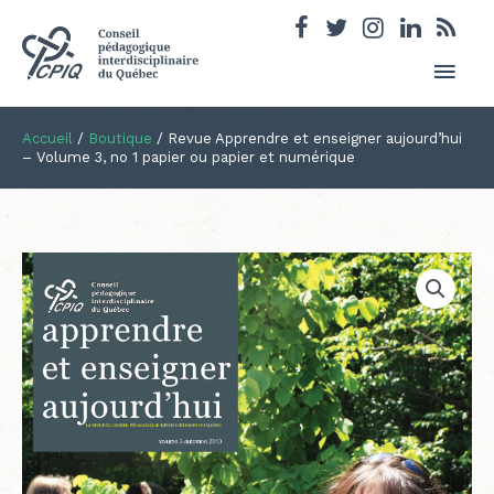
Men
princ
Accueil
/
Boutique
/
Revue Apprendre et enseigner aujourd’hui
– Volume 3, no 1 papier ou papier et numérique
Plage
quantité
de
de
prix :
Revue
12.50$
Apprendre
à
et
21.50$
enseigner
aujourd'hui
-
Volume
3,