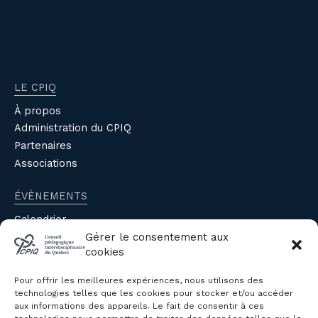
LE CPIQ
À propos
Administration du CPIQ
Partenaires
Associations
ÉVÈNEMENTS
Calendrier
Évènements du CPIQ
Gérer le consentement aux
cookies
PUBLICATIONS
Pour offrir les meilleures expériences, nous utilisons des
Revue
technologies telles que les cookies pour stocker et/ou accéder
aux informations des appareils. Le fait de consentir à ces
Avis et mémoires