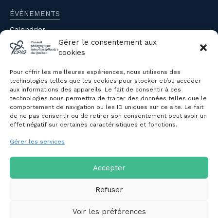
ÉVÈNEMENTS
Calendrier
Évènements du CPIQ
Gérer le consentement aux
cookies
PUBLICATIONS
Pour offrir les meilleures expériences, nous utilisons des
Revue
technologies telles que les cookies pour stocker et/ou accéder
aux informations des appareils. Le fait de consentir à ces
Avis et mémoires
technologies nous permettra de traiter des données telles que le
Autres publications
comportement de navigation ou les ID uniques sur ce site. Le fait
de ne pas consentir ou de retirer son consentement peut avoir un
effet négatif sur certaines caractéristiques et fonctions.
NOUS JOINDRE
Gérer les services
Politique de confidentialité des
renseignements personnels
Politique de cookies (CA)
Accepter
Refuser
Voir les préférences