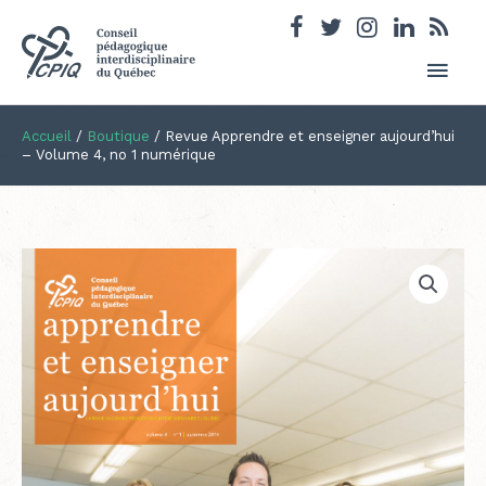
Men
princ
Accueil
/
Boutique
/
Revue Apprendre et enseigner aujourd’hui
– Volume 4, no 1 numérique
quantité
de
Revue
Apprendre
et
enseigner
aujourd'hui
-
Volume
4,