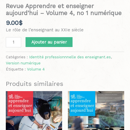
Revue Apprendre et enseigner
aujourd’hui – Volume 4, no 1 numérique
9.00
$
Le rôle de l’enseignant au XXIe siècle
Ajouter au panier
Catégories :
Identité professionnnelle des enseignant.es
,
Version numérique
Étiquette :
Volume 4
Produits similaires
Plage
Ce
de
produit
prix :
a
12.50$
plusieurs
à
variations.
21.50$
Les