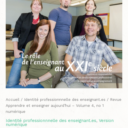
no
1
numérique
Accueil
/
Identité professionnnelle des enseignant.es
/ Revue
Apprendre et enseigner aujourd’hui – Volume 4, no 1
numérique
Identité professionnnelle des enseignant.es
,
Version
numérique