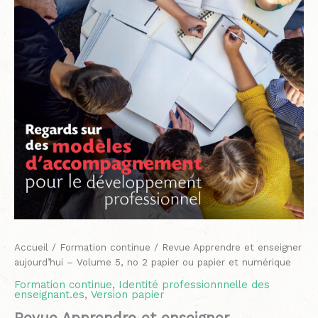
no
2
papier
ou
papier
et
numérique
Accueil
/
Formation continue
/ Revue Apprendre et enseigner
aujourd’hui – Volume 5, no 2 papier ou papier et numérique
Formation continue
,
Identité professionnnelle des
enseignant.es
,
Version papier