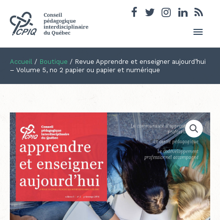
Men
princ
Accueil
/
Boutique
/
Revue Apprendre et enseigner aujourd’hui
– Volume 5, no 2 papier ou papier et numérique
Plage
quantité
de
de
prix :
Revue
12.50$
Apprendre
à
et
21.50$
enseigner
aujourd'hui
-
Volume
5,