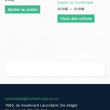
papier et numérique
12.50
$
–
21.50
$
Ajouter au panier
Choix des options
secretariat@conseil-cpiq.qc.ca
7665, du boulevard Lacordaire (5e étage)