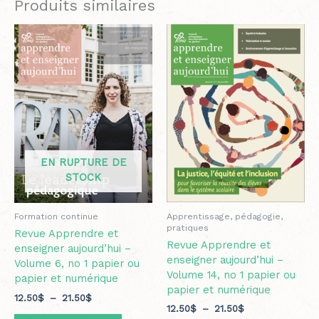
Produits similaires
Plage
Ce
Plage
Ce
de
de
produit
produit
prix :
prix :
a
a
12.50$
12.50$
plusieurs
plusieurs
à
à
variations.
variation
21.50$
21.50$
Les
Les
options
options
peuvent
peuvent
être
être
EN RUPTURE DE
choisies
choisies
STOCK
sur
sur
la
la
page
page
Apprentissage, pédagogie,
Formation continue
du
du
pratiques
Revue Apprendre et
produit
produit
Revue Apprendre et
enseigner aujourd’hui –
enseigner aujourd’hui –
Volume 6, no 1 papier ou
Volume 14, no 1 papier ou
papier et numérique
papier et numérique
12.50
$
–
21.50
$
12.50
$
–
21.50
$