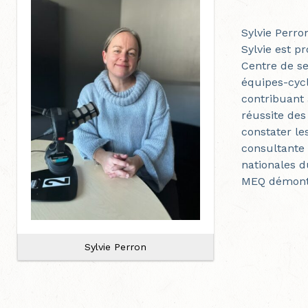
Sylvie Perr
Sylvie est p
Centre de se
équipes-cyc
contribuant 
réussite des
constater l
consultante
nationales d
MEQ démontr
Sylvie Perron