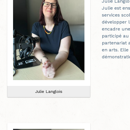
Julie Langlo
Julie est en
services sco
développer l
encadre une
participé au
partenariat 
en arts. Ell
démonstrati
Julie Langlois