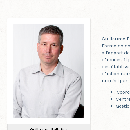
Guillaume Pe
Formé en ens
à l’apport d
d’années, il
des établiss
d’action num
numérique au
Coord
Centre
Gestio
Guillaume Pelletier