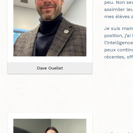
peu. Non se
assimiler le
mes élèves a
Je suis main
position, j’a
l’intelligenc
peux continu
récentes, of
Dave Ouellet