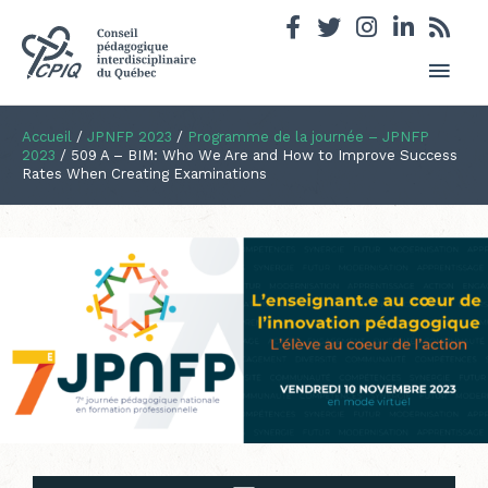
Men
princ
Accueil
/
JPNFP 2023
/
Programme de la journée – JPNFP
2023
/
509 A – BIM: Who We Are and How to Improve Success
Rates When Creating Examinations