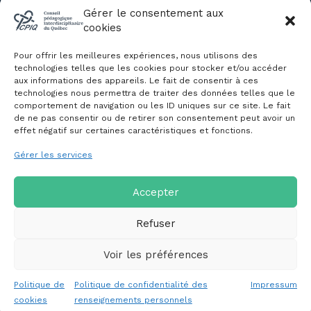
Évènements du CPIQ
Gérer le consentement aux
cookies
PUBLICATIONS
Pour offrir les meilleures expériences, nous utilisons des
Revue
technologies telles que les cookies pour stocker et/ou accéder
aux informations des appareils. Le fait de consentir à ces
Avis et mémoires
technologies nous permettra de traiter des données telles que le
Autres publications
comportement de navigation ou les ID uniques sur ce site. Le fait
de ne pas consentir ou de retirer son consentement peut avoir un
effet négatif sur certaines caractéristiques et fonctions.
NOUS JOINDRE
Gérer les services
Politique de confidentialité des
renseignements personnels
Politique de cookies (CA)
Accepter
Refuser
Voir les préférences
Copyright © 2026 Conseil pédagogique interdisciplinaire du
Politique de
Politique de confidentialité des
Impressum
Québec
cookies
renseignements personnels