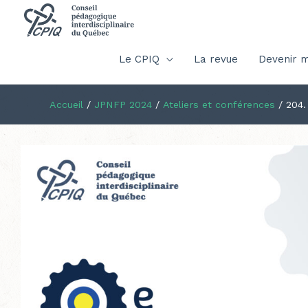
Le CPIQ
La revue
Devenir 
Accueil
/
JPNFP 2024
/
Ateliers et conférences
/
204.