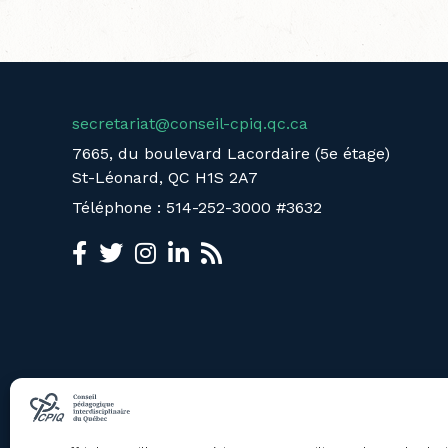
secretariat@conseil-cpiq.qc.ca
7665, du boulevard Lacordaire (5e étage)
St-Léonard, QC H1S 2A7
Téléphone : 514-252-3000 #3632
LE CPIQ
ÉVÈNEMENTS
À propos
Calendrier