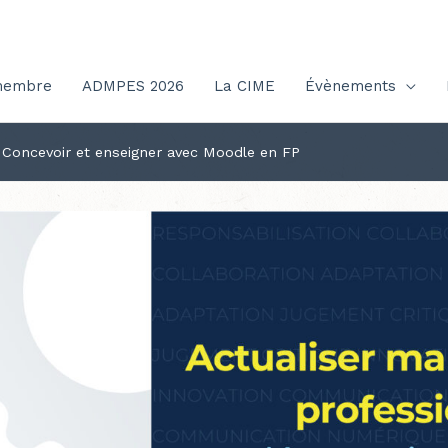
membre
ADMPES 2026
La CIME
Évènements
 Concevoir et enseigner avec Moodle en FP