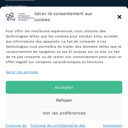
Calendrier
Évènements du CPIQ
Gérer le consentement aux
cookies
PUBLICATIONS
Pour offrir les meilleures expériences, nous utilisons des
Revue
technologies telles que les cookies pour stocker et/ou accéder
aux informations des appareils. Le fait de consentir à ces
Avis et mémoires
technologies nous permettra de traiter des données telles que le
Autres publications
comportement de navigation ou les ID uniques sur ce site. Le fait
de ne pas consentir ou de retirer son consentement peut avoir un
effet négatif sur certaines caractéristiques et fonctions.
NOUS JOINDRE
Gérer les services
Politique de confidentialité des
renseignements personnels
Politique de cookies (CA)
Accepter
Refuser
Voir les préférences
Copyright © 2026 Conseil pédagogique interdisciplinaire du
Politique de
Politique de confidentialité des
Impressum