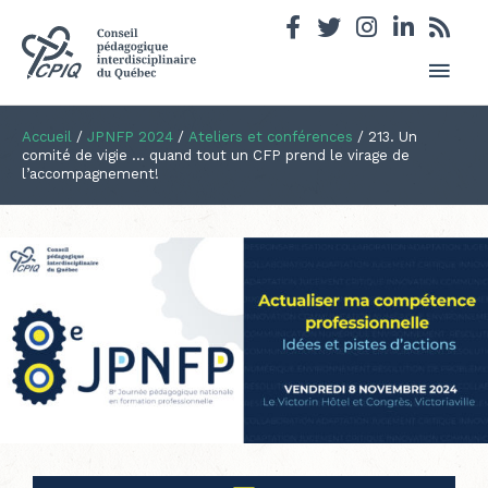
Men
princ
Accueil
/
JPNFP 2024
/
Ateliers et conférences
/
213. Un
comité de vigie … quand tout un CFP prend le virage de
l’accompagnement!