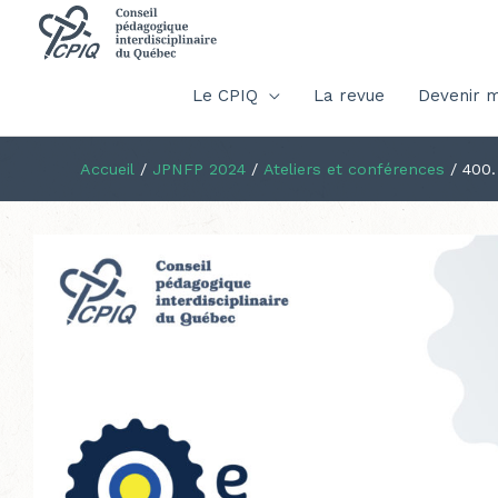
Le CPIQ
La revue
Devenir 
Accueil
/
JPNFP 2024
/
Ateliers et conférences
/
400.