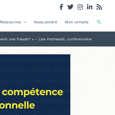
Recher
Ressources
Nous joindre
Mon compte
enir une fraude? » – Lise Pedneault, conférencière