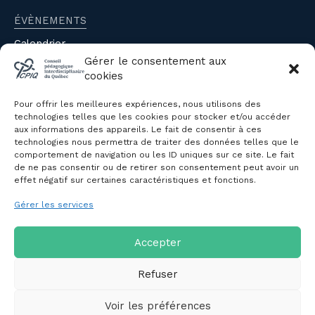
ÉVÈNEMENTS
Calendrier
Évènements du CPIQ
Gérer le consentement aux
cookies
PUBLICATIONS
Pour offrir les meilleures expériences, nous utilisons des
Revue
technologies telles que les cookies pour stocker et/ou accéder
aux informations des appareils. Le fait de consentir à ces
Avis et mémoires
technologies nous permettra de traiter des données telles que le
Autres publications
comportement de navigation ou les ID uniques sur ce site. Le fait
de ne pas consentir ou de retirer son consentement peut avoir un
effet négatif sur certaines caractéristiques et fonctions.
NOUS JOINDRE
Gérer les services
Politique de confidentialité des
renseignements personnels
Politique de cookies (CA)
Accepter
Refuser
Voir les préférences