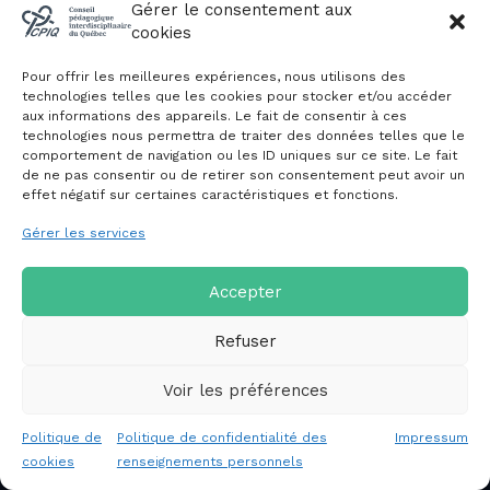
Évènements du CPIQ
Gérer le consentement aux
cookies
PUBLICATIONS
Pour offrir les meilleures expériences, nous utilisons des
Revue
technologies telles que les cookies pour stocker et/ou accéder
aux informations des appareils. Le fait de consentir à ces
Avis et mémoires
technologies nous permettra de traiter des données telles que le
Autres publications
comportement de navigation ou les ID uniques sur ce site. Le fait
de ne pas consentir ou de retirer son consentement peut avoir un
effet négatif sur certaines caractéristiques et fonctions.
NOUS JOINDRE
Gérer les services
Politique de confidentialité des
renseignements personnels
Politique de cookies (CA)
Accepter
Refuser
Voir les préférences
Copyright © 2026 Conseil pédagogique interdisciplinaire du
Politique de
Politique de confidentialité des
Impressum
Québec
cookies
renseignements personnels