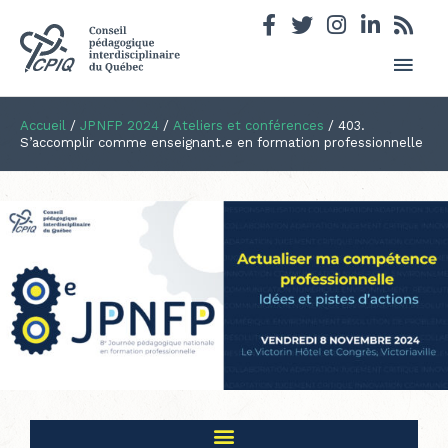
Men
princ
Accueil
/
JPNFP 2024
/
Ateliers et conférences
/
403.
S’accomplir comme enseignant.e en formation professionnelle