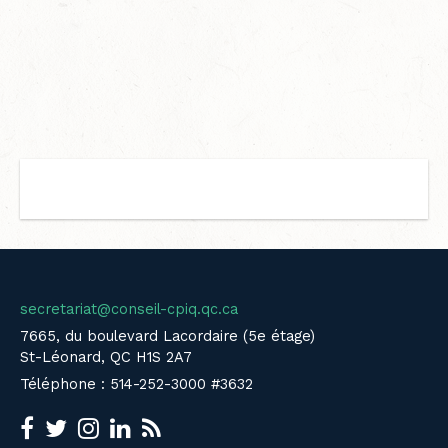
secretariat@conseil-cpiq.qc.ca
7665, du boulevard Lacordaire (5e étage)
St-Léonard, QC H1S 2A7
Téléphone : 514-252-3000 #3632