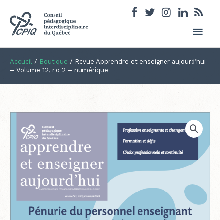
Men
princ
Accueil
/
Boutique
/
Revue Apprendre et enseigner aujourd’hui
– Volume 12, no 2 – numérique
quantité
de
Revue
Apprendre
et
enseigner
aujourd'hui
-
Volume
12,