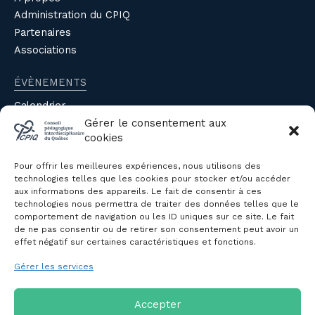
Administration du CPIQ
Partenaires
Associations
ÉVÈNEMENTS
Calendrier
Évènements du CPIQ
Gérer le consentement aux
cookies
PUBLICATIONS
Pour offrir les meilleures expériences, nous utilisons des
Revue
technologies telles que les cookies pour stocker et/ou accéder
aux informations des appareils. Le fait de consentir à ces
Avis et mémoires
technologies nous permettra de traiter des données telles que le
Autres publications
comportement de navigation ou les ID uniques sur ce site. Le fait
de ne pas consentir ou de retirer son consentement peut avoir un
effet négatif sur certaines caractéristiques et fonctions.
NOUS JOINDRE
Gérer les services
Politique de confidentialité des
renseignements personnels
Politique de cookies (CA)
Accepter