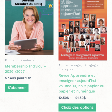
de
produit
prix :
a
12.50$
plusieurs
à
variation
21.50$
Les
options
peuvent
être
choisies
sur
la
Formation continue
page
Apprentissage, pédagogie,
Membership Individu –
du
pratiques
2026 /2027
produit
Revue Apprendre et
57.49
$
pour 1 an
enseigner aujourd’hui –
Volume 13, no 2 papier ou
S'abonner
papier et numérique
12.50
$
–
21.50
$
Choix des options