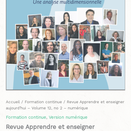
no
2
-
numérique
Accueil
/
Formation continue
/ Revue Apprendre et enseigner
aujourd’hui – Volume 12, no 2 – numérique
Formation continue
,
Version numérique
Revue Apprendre et enseigner