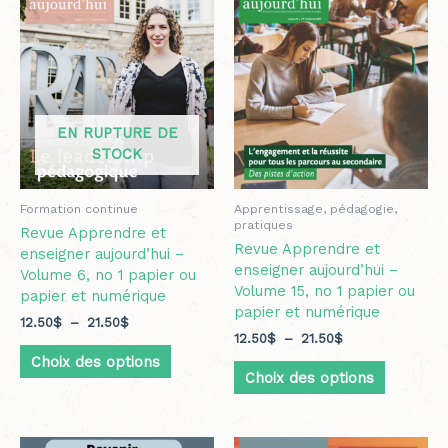
plusieurs
plusieurs
à
à
variations.
variation
21.50$
21.50$
Les
Les
options
options
peuvent
peuvent
être
être
EN RUPTURE DE
choisies
choisies
STOCK
sur
sur
la
la
page
page
Formation continue
Apprentissage, pédagogie,
du
du
pratiques
Revue Apprendre et
produit
produit
Revue Apprendre et
enseigner aujourd’hui –
enseigner aujourd’hui –
Volume 6, no 1 papier ou
Volume 15, no 1 papier ou
papier et numérique
papier et numérique
12.50
$
–
21.50
$
12.50
$
–
21.50
$
Choix des options
Choix des options
Plage
Ce