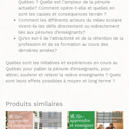
Québec ? Quelle est l’ampleur de la pénurie
actuelle? Comment opère-t-elle et quelles en
sont les causes et conséquences terrain ?
Comment les différents acteurs du milieu scolaire
vivent-ils les défis directement ou indirectement
liés aux pénuries d’enseignants?
Qu’en est-il de l’attractivité et de la rétention de la
profession et de sa formation au cours des
dernières années?
Quelles sont les initiatives et expériences en cours au
Québec pour pallier la pénurie d’enseignants, pour
attirer, soutenir et retenir la relève enseignante ? Quels
sont leurs effets possibles à moyen et long terme ?
Produits similaires
Plage
Ce
Plage
Ce
de
de
produit
produit
prix :
prix :
a
a
12.50$
12.50$