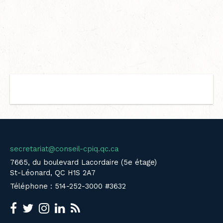
secretariat@conseil-cpiq.qc.ca
7665, du boulevard Lacordaire (5e étage)
St-Léonard, QC H1S 2A7
Téléphone : 514-252-3000 #3632