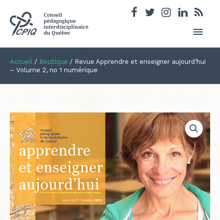
Men
princ
Accueil
/
Boutique
/
Revue Apprendre et enseigner aujourd’hui
– Volume 2, no 1 numérique
quantité
de
Revue
Apprendre
et
enseigner
aujourd'hui
-
Volume
2,