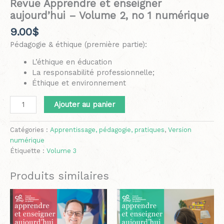
Revue Apprendre et enseigner
aujourd’hui – Volume 2, no 1 numérique
9.00
$
Pédagogie & éthique (première partie):
L’éthique en éducation
La responsabilité professionnelle;
Éthique et environnement
Ajouter au panier
Catégories :
Apprentissage, pédagogie, pratiques
,
Version
numérique
Étiquette :
Volume 3
Produits similaires
Plage
Ce
Plage
Ce
de
de
produit
produit
prix :
prix :
a
a
12.50$
12.50$