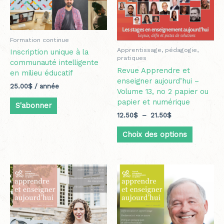
être
choisies
sur
la
Formation continue
page
Apprentissage, pédagogie,
Inscription unique à la
du
pratiques
communauté intelligente
produit
Revue Apprendre et
en milieu éducatif
enseigner aujourd’hui –
25.00
$
/ année
Volume 13, no 2 papier ou
papier et numérique
S'abonner
12.50
$
–
21.50
$
Choix des options
Plage
Ce
de
produit
prix :
a
12.50$
plusieurs
à
variations.
21.50$
Les