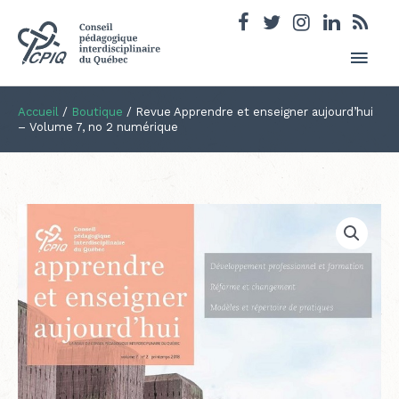
Men
princ
Accueil
/
Boutique
/
Revue Apprendre et enseigner aujourd’hui
– Volume 7, no 2 numérique
quantité
de
Revue
Apprendre
et
enseigner
aujourd'hui
-
Volume
7,