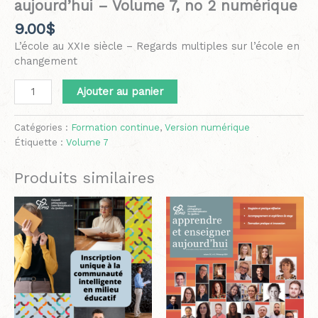
aujourd’hui – Volume 7, no 2 numérique
9.00
$
L’école au XXIe siècle – Regards multiples sur l’école en
changement
Ajouter au panier
Catégories :
Formation continue
,
Version numérique
Étiquette :
Volume 7
Produits similaires
Plage
Ce
de
produit
prix :
a
12.50$
plusieurs
à
variation
21.50$
Les
options
peuvent