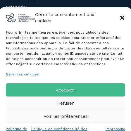
Calendrier
Évènements du CPIQ
Gérer le consentement aux
cookies
PUBLICATIONS
Pour offrir les meilleures expériences, nous utilisons des
Revue
technologies telles que les cookies pour stocker et/ou accéder
aux informations des appareils. Le fait de consentir à ces
Avis et mémoires
technologies nous permettra de traiter des données telles que le
Autres publications
comportement de navigation ou les ID uniques sur ce site. Le fait
de ne pas consentir ou de retirer son consentement peut avoir un
effet négatif sur certaines caractéristiques et fonctions.
NOUS JOINDRE
Gérer les services
Politique de confidentialité des
renseignements personnels
Politique de cookies (CA)
Accepter
Refuser
Voir les préférences
Copyright © 2026 Conseil pédagogique interdisciplinaire du
Politique de
Politique de confidentialité des
Impressum