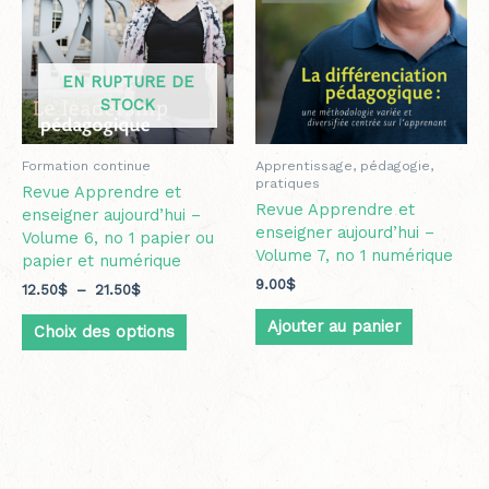
options
peuvent
être
EN RUPTURE DE
choisies
STOCK
sur
la
page
Formation continue
Apprentissage, pédagogie,
du
pratiques
Revue Apprendre et
produit
Revue Apprendre et
enseigner aujourd’hui –
enseigner aujourd’hui –
Volume 6, no 1 papier ou
Volume 7, no 1 numérique
papier et numérique
9.00
$
12.50
$
–
21.50
$
Ajouter au panier
Choix des options