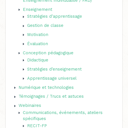
Enseignement individualisé / FAD)
c
Enseignement
h
Stratégies d’apprentissage
e
Gestion de classe
r
Motivation
Évaluation
:
Conception pédagogique
Didactique
Stratégies d’enseignement
Apprentissage universel
Numérique et technologies
Témoignages / Trucs et astuces
Webinaires
Communications, événements, ateliers
spécifiques
RECIT-FP