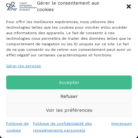
Évènements du CPIQ
Gérer le consentement aux
cookies
PUBLICATIONS
Pour offrir les meilleures expériences, nous utilisons des
Revue
technologies telles que les cookies pour stocker et/ou accéder
aux informations des appareils. Le fait de consentir à ces
Avis et mémoires
technologies nous permettra de traiter des données telles que le
Autres publications
comportement de navigation ou les ID uniques sur ce site. Le fait
de ne pas consentir ou de retirer son consentement peut avoir un
effet négatif sur certaines caractéristiques et fonctions.
NOUS JOINDRE
Gérer les services
Politique de confidentialité des
renseignements personnels
Politique de cookies (CA)
Accepter
Refuser
Voir les préférences
Copyright © 2026 Conseil pédagogique interdisciplinaire du
Politique de
Politique de confidentialité des
Impressum
Québec
cookies
renseignements personnels