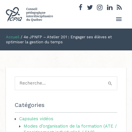
Men
princ
Accueil
/
4e JPNFP – Atelier 201 : Engager ses élèves et
optimiser la gestion du temps
R
e
c
Catégories
h
e
Capsules vidéos
Modes d’organisation de la formation (ATE /
r