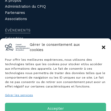
À propos
Administration du CPIQ
Partenaires
Associations
ÉVÈNEMENTS
Calendrier
Évènements du CPIQ
Gérer le consentement aux
cookies
PUBLICATIONS
Pour offrir les meilleures expériences, nous utilisons des
Revue
technologies telles que les cookies pour stocker et/ou accéder
aux informations des appareils. Le fait de consentir à ces
Avis et mémoires
technologies nous permettra de traiter des données telles que le
Autres publications
comportement de navigation ou les ID uniques sur ce site. Le fait
de ne pas consentir ou de retirer son consentement peut avoir un
effet négatif sur certaines caractéristiques et fonctions.
NOUS JOINDRE
Gérer les services
Politique de confidentialité des
renseignements personnels
Politique de cookies (CA)
Accepter