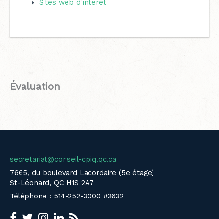
Sites web d’intérêt
Évaluation
secretariat@conseil-cpiq.qc.ca
7665, du boulevard Lacordaire (5e étage)
St-Léonard, QC H1S 2A7
Téléphone : 514-252-3000 #3632