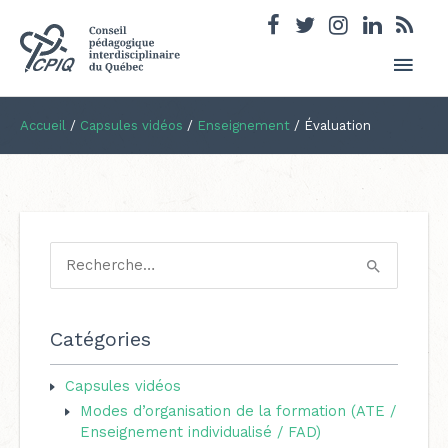
Men
princ
Accueil
/
Capsules vidéos
/
Enseignement
/
Évaluation
R
e
c
Catégories
h
e
Capsules vidéos
Modes d’organisation de la formation (ATE /
r
Enseignement individualisé / FAD)
c