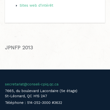
Sites web d’intérêt
JPNFP 2013
secretariat@conseil-cpiq.qc.ca
7665, du boulevard Lacordaire (5e étage)
St-Léonard, QC H1S 2A7
Téléphone : 514-252-3000 #3632