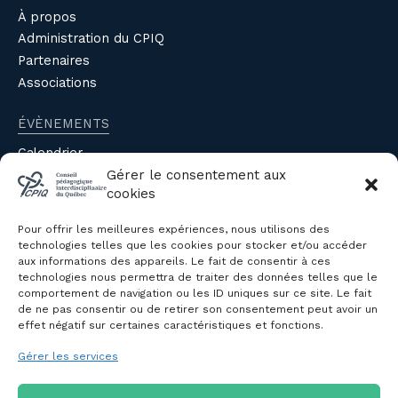
À propos
Administration du CPIQ
Partenaires
Associations
ÉVÈNEMENTS
Calendrier
Évènements du CPIQ
Gérer le consentement aux
cookies
PUBLICATIONS
Pour offrir les meilleures expériences, nous utilisons des
Revue
technologies telles que les cookies pour stocker et/ou accéder
aux informations des appareils. Le fait de consentir à ces
Avis et mémoires
technologies nous permettra de traiter des données telles que le
Autres publications
comportement de navigation ou les ID uniques sur ce site. Le fait
de ne pas consentir ou de retirer son consentement peut avoir un
effet négatif sur certaines caractéristiques et fonctions.
NOUS JOINDRE
Gérer les services
Politique de confidentialité des
renseignements personnels