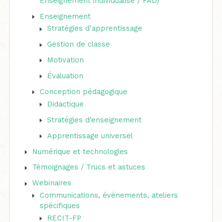
Enseignement individualisé / FAD)
c
Enseignement
h
Stratégies d’apprentissage
e
Gestion de classe
r
Motivation
Évaluation
:
Conception pédagogique
Didactique
Stratégies d’enseignement
Apprentissage universel
Numérique et technologies
Témoignages / Trucs et astuces
Webinaires
Communications, événements, ateliers
spécifiques
RECIT-FP