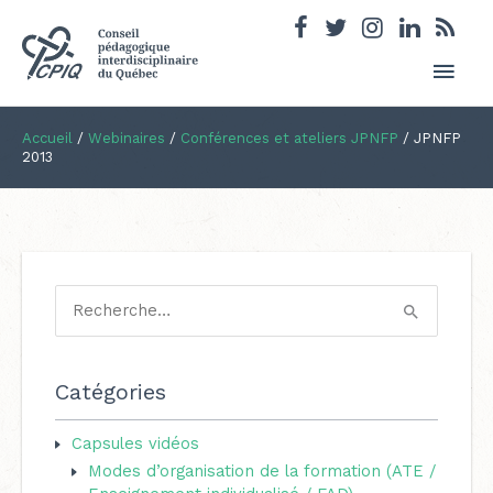
Men
princ
Accueil
/
Webinaires
/
Conférences et ateliers JPNFP
/
JPNFP
2013
R
e
c
Catégories
h
e
Capsules vidéos
Modes d’organisation de la formation (ATE /
r