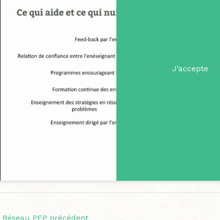
J’accepte
Réseau PEP précédent