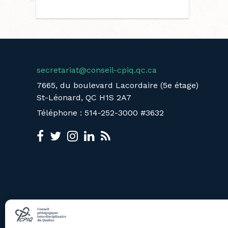
secretariat@conseil-cpiq.qc.ca
7665, du boulevard Lacordaire (5e étage)
St-Léonard, QC H1S 2A7
Téléphone : 514-252-3000 #3632
LE CPIQ
ÉVÈNEMENTS