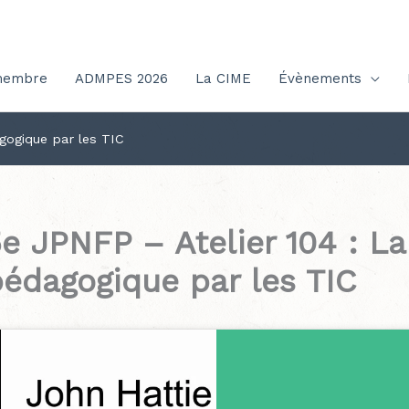
membre
ADMPES 2026
La CIME
Évènements
agogique par les TIC
e JPNFP – Atelier 104 : La
édagogique par les TIC
Cliquez sur « J’accepte » po
Politique de cooki
Youtube