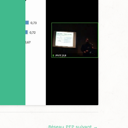
Réseau PEP suivant
→