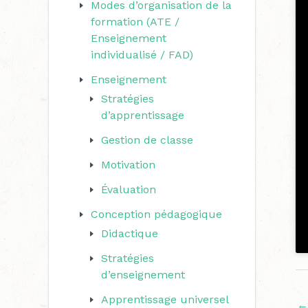
Modes d’organisation de la
r
formation (ATE /
c
Enseignement
individualisé / FAD)
h
e
Enseignement
Stratégies
r
d’apprentissage
Gestion de classe
:
Motivation
Évaluation
Conception pédagogique
Didactique
Stratégies
d’enseignement
Apprentissage universel
←