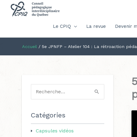
Le CPIQ
La revue
Devenir 
Accueil
/
5e JPNFP – Atelier 104 : La rétroaction péd
5
p
R
e
c
Catégories
h
Capsules vidéos
e