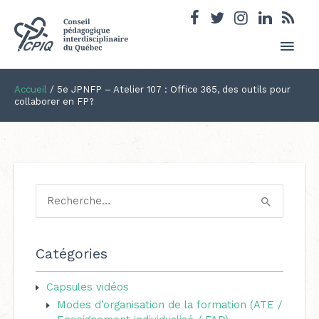
Men
princ
Accueil
/
5e JPNFP – Atelier 107 : Office 365, des outils pour
collaborer en FP?
R
e
c
Catégories
h
e
Capsules vidéos
Modes d’organisation de la formation (ATE /
r