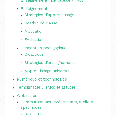
Enseignement individualisé / FAD)
c
Enseignement
h
Stratégies d’apprentissage
e
Gestion de classe
r
Motivation
Évaluation
:
Conception pédagogique
Didactique
Stratégies d’enseignement
Apprentissage universel
Numérique et technologies
Témoignages / Trucs et astuces
Webinaires
Communications, événements, ateliers
spécifiques
RECIT-FP