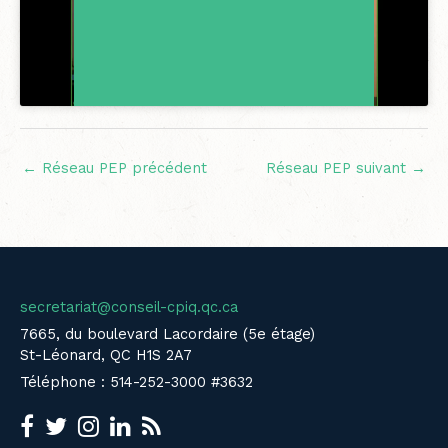
←
Réseau PEP précédent
Réseau PEP suivant
→
secretariat@conseil-cpiq.qc.ca
7665, du boulevard Lacordaire (5e étage)
St-Léonard, QC H1S 2A7
Téléphone : 514-252-3000 #3632