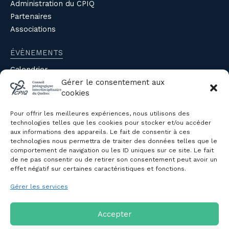
Administration du CPIQ
Partenaires
Associations
ÉVÈNEMENTS
Calendrier
Évènements du CPIQ
Gérer le consentement aux
cookies
PUBLICATIONS
Pour offrir les meilleures expériences, nous utilisons des
Revue
technologies telles que les cookies pour stocker et/ou accéder
aux informations des appareils. Le fait de consentir à ces
Avis et mémoires
technologies nous permettra de traiter des données telles que le
Autres publications
comportement de navigation ou les ID uniques sur ce site. Le fait
de ne pas consentir ou de retirer son consentement peut avoir un
effet négatif sur certaines caractéristiques et fonctions.
NOUS JOINDRE
Gérer les services
Politique de confidentialité des
renseignements personnels
Politique de cookies (CA)
Accepter