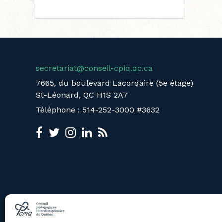
secretariat@conseil-cpiq.qc.ca
7665, du boulevard Lacordaire (5e étage)
St-Léonard, QC H1S 2A7
Téléphone : 514-252-3000 #3632
LE CPIQ
ÉVÈNEMENTS