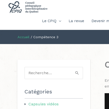
Le CPIQ
La revue
Devenir 
Accueil
/
Compétence 3
R
En
e
en
c
Catégories
h
Capsules vidéos
e