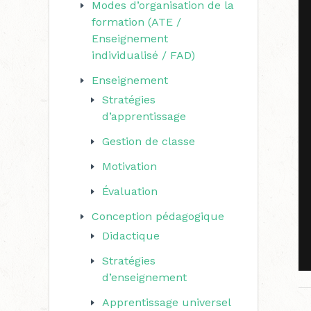
Modes d’organisation de la
r
formation (ATE /
c
Enseignement
individualisé / FAD)
h
e
Enseignement
Stratégies
r
d’apprentissage
Gestion de classe
:
Motivation
Évaluation
Conception pédagogique
Didactique
Stratégies
d’enseignement
Apprentissage universel