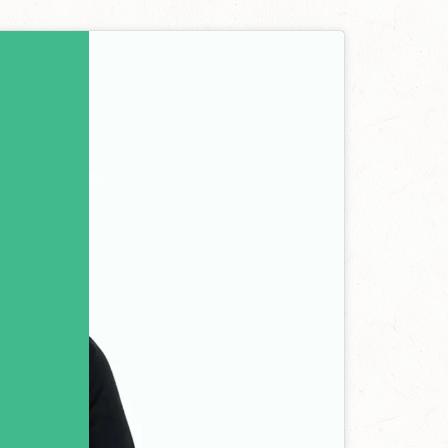
ur activer
es