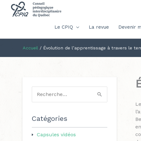
Le CPIQ
La revue
Devenir 
Accueil
/
Évolution de l’apprentissage à travers le t
É
R
Le
e
l’
c
Catégories
Be
h
en
co
Capsules vidéos
e