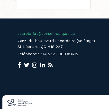
secretariat@conseil-cpiq.qc.ca
7665, du boulevard Lacordaire (5e étage)
St-Léonard, QC H1S 2A7
Téléphone : 514-252-3000 #3632
LE CPIQ
ÉVÈNEMENTS