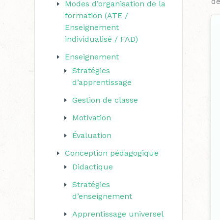
de
Modes d’organisation de la
r
formation (ATE /
c
Enseignement
individualisé / FAD)
h
e
Enseignement
Stratégies
r
d’apprentissage
Gestion de classe
:
Motivation
Évaluation
Conception pédagogique
Didactique
Stratégies
d’enseignement
Apprentissage universel