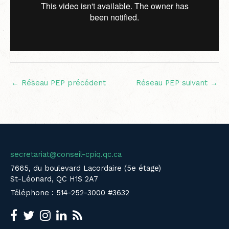
←
Réseau PEP précédent
Réseau PEP suivant
→
secretariat@conseil-cpiq.qc.ca
7665, du boulevard Lacordaire (5e étage)
St-Léonard, QC H1S 2A7
Téléphone : 514-252-3000 #3632