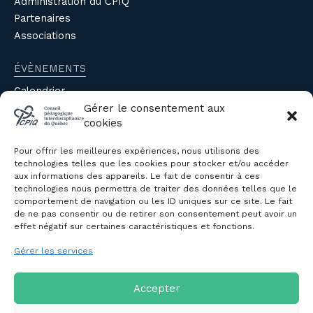
Administration du CPIQ
Partenaires
Associations
ÉVÈNEMENTS
Calendrier
Gérer le consentement aux
Évènements du CPIQ
cookies
PUBLICATIONS
Pour offrir les meilleures expériences, nous utilisons des
Revue
technologies telles que les cookies pour stocker et/ou accéder
aux informations des appareils. Le fait de consentir à ces
Avis et mémoires
technologies nous permettra de traiter des données telles que le
Autres publications
comportement de navigation ou les ID uniques sur ce site. Le fait
de ne pas consentir ou de retirer son consentement peut avoir un
effet négatif sur certaines caractéristiques et fonctions.
NOUS JOINDRE
Gérer les services
Politique de confidentialité des
renseignements personnels
Politique de cookies (CA)
Accepter