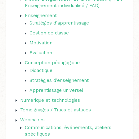
r
Enseignement individualisé / FAD)
c
Enseignement
h
Stratégies d’apprentissage
e
Gestion de classe
r
Motivation
Évaluation
:
Conception pédagogique
Didactique
Stratégies d’enseignement
Apprentissage universel
Numérique et technologies
Témoignages / Trucs et astuces
Webinaires
Communications, événements, ateliers
spécifiques