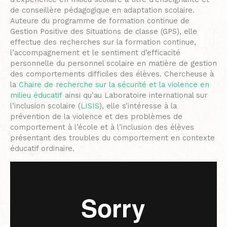
de conseillère pédagogique en adaptation scolaire.
Auteure du programme de formation continue de
Gestion Positive des Situations de classe (GPS), elle
effectue des recherches sur la formation continue,
l’accompagnement et le sentiment d’efficacité
personnelle du personnel scolaire en matière de gestion
des comportements difficiles des élèves. Chercheuse à
la
Chaire de recherche sur la sécurité et la violence en
milieu éducatif
ainsi qu’au Laboratoire international sur
l’inclusion scolaire (
LISIS
), elle s’intéresse à la
prévention de la violence et des problèmes de
comportement à l’école et à l’inclusion des élèves
présentant des troubles du comportement en contexte
éducatif ordinaire.