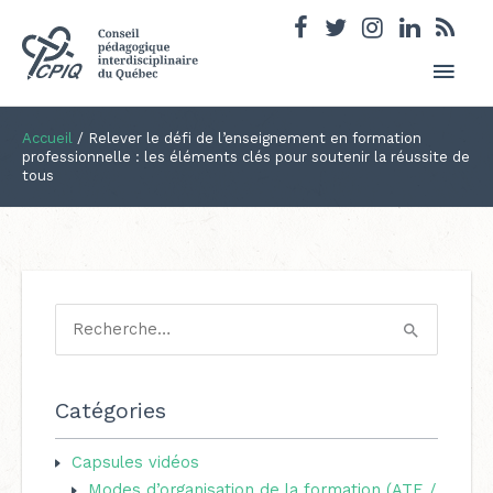
Men
princ
Accueil
/
Relever le défi de l’enseignement en formation
professionnelle : les éléments clés pour soutenir la réussite de
tous
R
e
c
Catégories
h
e
Capsules vidéos
Modes d’organisation de la formation (ATE /